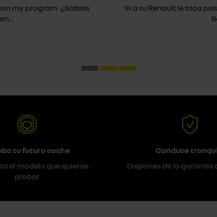
* con my program ¿Sabías
Si a tu Renault le toca pas
n...
R
eba tu futuro coche
Conduce tranqui
ta el modelo que quieras
Dispones de la garantía 
probar