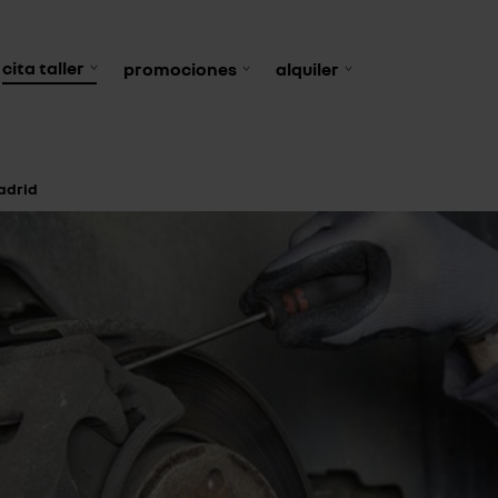
cita taller
promociones
alquiler
adrid