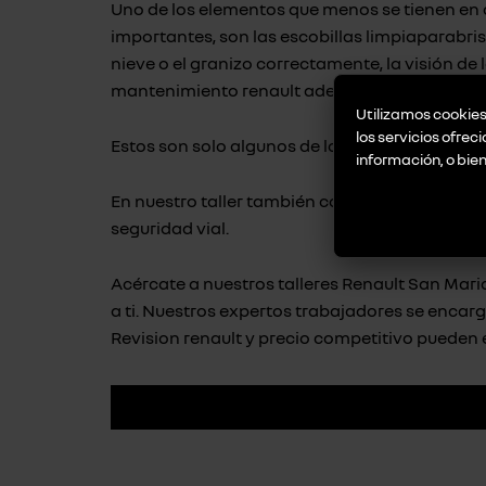
Uno de los elementos que menos se tienen en
importantes, son las escobillas limpiaparabris
nieve o el granizo correctamente, la visión de
mantenimiento renault adecuado tiene que te
Utilizamos cookies 
los servicios ofrec
Estos son solo algunos de los puntos que nues
información, o bie
En nuestro taller también contribuimos a mini
seguridad vial.
Acércate a nuestros talleres Renault San Maria
a ti. Nuestros expertos trabajadores se enca
Revision renault y precio competitivo pueden 