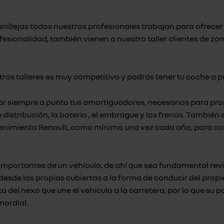
anillejas todos nuestros profesionales trabajan para ofrecer
ofesionalidad, también vienen a nuestro taller clientes de 
stros talleres es muy competitivo y podrás tener tu coche a p
r siempre a punto tus amortiguadores, necesarios para pro
e distribución
,
la bateria
,
el embrague
y
los frenos
. También e
antenimiento Renault, como mínimo una vez cada año, para c
mportantes de un vehículo, de ahí que sea fundamental revi
esde las propias cubiertas a la forma de conducir del propiet
a del nexo que une el vehículo a la carretera, por lo que su 
mordial.