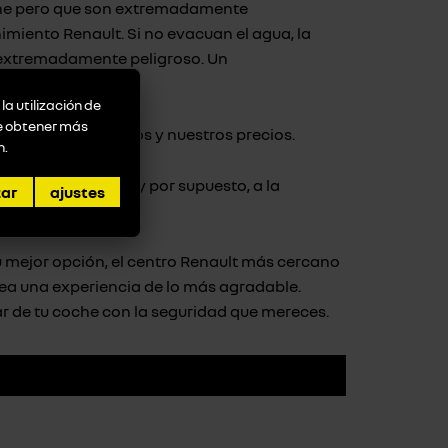
oche pero que son extremadamente
imiento Renault. Si no evacuan el agua, la
ar extremadamente peligroso. Un
la utilización de
de obtener más
untos que revisamos y nuestros precios.
n
.
or los vehículos y por supuesto, a la
zar
ajustes
u mejor opción, el centro
Renault más cercano
sea una experiencia de lo más agradable.
ar de tu coche con la seguridad que mereces.