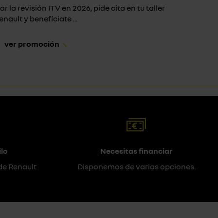
ar la revisión ITV en 2026, pide cita en tu taller
Si 
enault y benefíciate ...
ver promoción
lo
Necesitas financiar
de Renault
Disponemos de varias opciones.