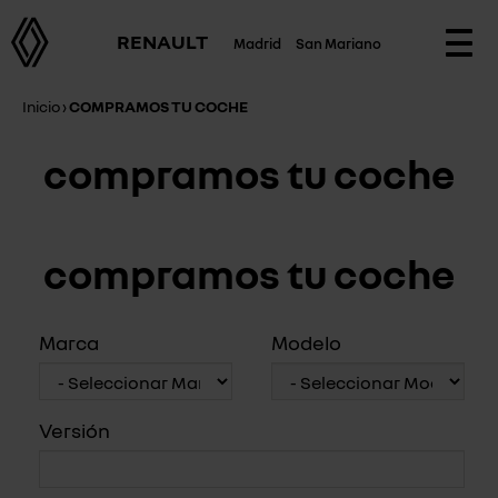
RENAULT
Madrid
San Mariano
Togg
navi
Inicio
›
COMPRAMOS TU COCHE
compramos tu coche
compramos tu coche
Marca
Modelo
Versión