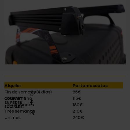
Alquiler
Portamascotas
Fin de semana(4 dias)
85€
Una semana
115€
COMPARTIR
EN REDES
Dos semanas
180€
SOCIALES:
Tres semanas
210€
Un mes
240€