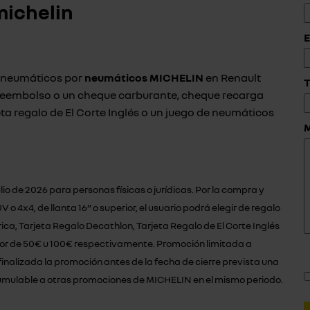
michelin
E
s neumáticos por
neumáticos MICHELIN
en Renault
T
reembolso o un cheque carburante, cheque recarga
eta regalo de El Corte Inglés o un juego de neumáticos
lio de 2026 para personas físicas o jurídicas. Por la compra y
4x4, de llanta 16” o superior, el usuario podrá elegir de regalo
, Tarjeta Regalo Decathlon, Tarjeta Regalo de El Corte Inglés
alor de 50€ u 100€ respectivamente. Promoción limitada a
nalizada la promoción antes de la fecha de cierre prevista una
cumulable a otras promociones de MICHELIN en el mismo periodo.