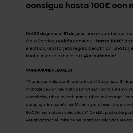
consigue hasta
100€ con 
Del
22 de junio al 31 de julio
, con el cambio de tu
Care Service, podrás conseguir
hasta 100€*
de 
eléctrica, una tarjeta regalo Decathlon, una tarj
Michelin para tu bicicleta.
¡Aprovéchalo!
CONDICIONES LEGALES
*Promoción válida en España desde 22 de junio al 31 de ju
montaje de 2 o 4 neumáticos MICHELIN para Turismo, SUV o 
Reembolso, Cheque Carburante, Cheque Recarga Eléctrica
o un juego de neumáticos Michelin para bicicleta, por v
80.000 neumáticos validados. MICHELIN podrá dar por fi
vez alcanzado el límite de neumáticos validados. No a