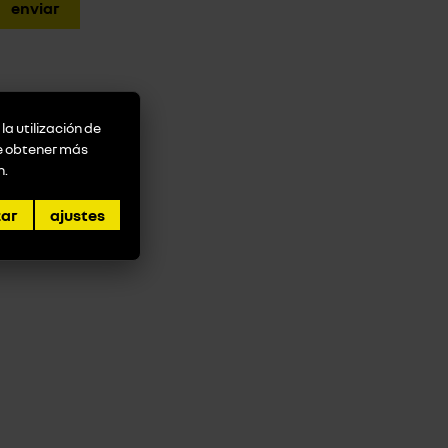
la utilización de
de obtener más
n
.
zar
ajustes