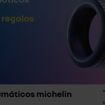
máticos michelin
S
N