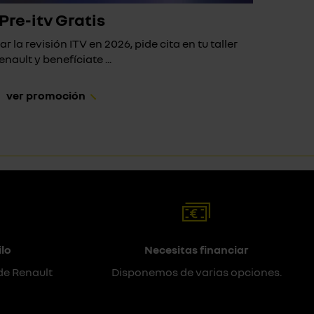
Pre-itv Gratis
ar la revisión ITV en 2026, pide cita en tu taller
Si 
enault y benefíciate ...
ver promoción
lo
Necesitas financiar
de Renault
Disponemos de varias opciones.