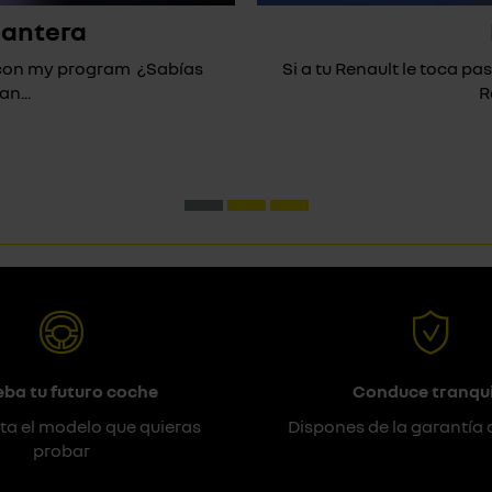
lantera
* con my program ¿Sabías
Si a tu Renault le toca pas
n...
R
eba tu futuro coche
Conduce tranqui
ta el modelo que quieras
Dispones de la garantía 
probar