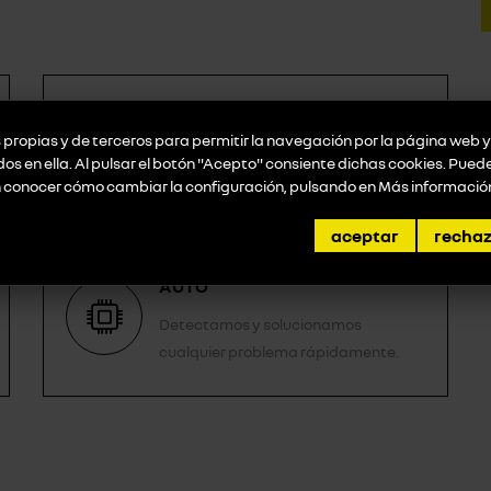
RECAMBIOS ORIGINALES,
CALIDAD ASEGURADA
propias y de terceros para permitir la navegación por la página web y 
idos en ella. Al pulsar el botón "Acepto" consiente dichas cookies. Pue
Maximiza la vida útil de tu producto
n conocer cómo cambiar la configuración, pulsando en
Más informació
con piezas auténticas.
aceptar
recha
TECNOLOGÍA PUNTA PARA TU
AUTO
Detectamos y solucionamos
cualquier problema rápidamente.