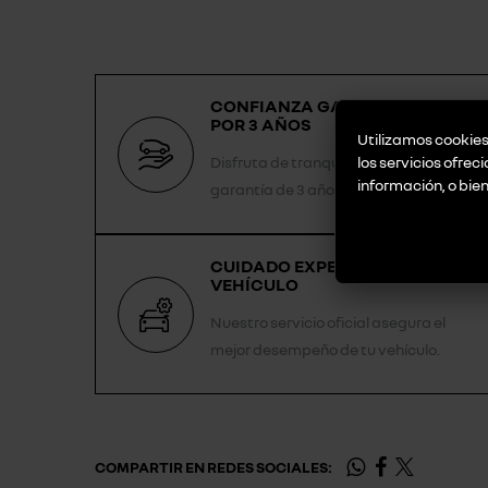
CONFIANZA GARANTIZADA
POR 3 AÑOS
Utilizamos cookies 
los servicios ofrec
Disfruta de tranquilidad con la
información, o bie
garantía de 3 años.
CUIDADO EXPERTO PARA TU
VEHÍCULO
Nuestro servicio oficial asegura el
mejor desempeño de tu vehículo.
COMPARTIR EN REDES SOCIALES: