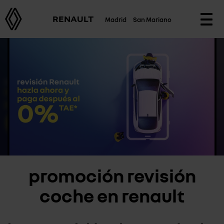
RENAULT
Madrid
San Mariano
Togg
navi
promoción revisión
coche en renault