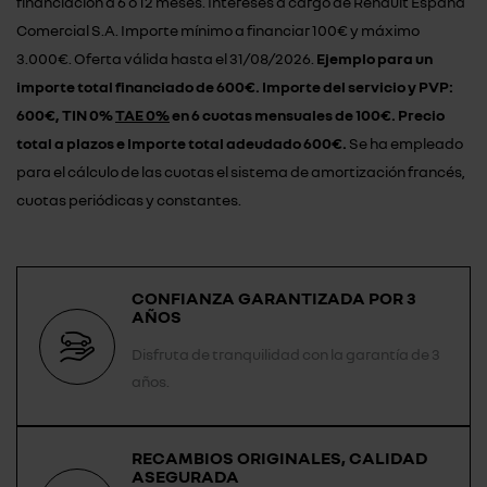
financiación a 6 o 12 meses. Intereses a cargo de Renault España
Comercial S.A. Importe mínimo a financiar 100€ y máximo
3.000€. Oferta válida hasta el 31/08/2026.
Ejemplo para un
importe total financiado de 600€. Importe del servicio y PVP:
600€, TIN 0%
TAE 0%
en 6 cuotas mensuales de 100€. Precio
total a plazos e Importe total adeudado 600€.
Se ha empleado
para el cálculo de las cuotas el sistema de amortización francés,
cuotas periódicas y constantes.
CONFIANZA GARANTIZADA POR 3
AÑOS
Disfruta de tranquilidad con la garantía de 3
años.
RECAMBIOS ORIGINALES, CALIDAD
ASEGURADA