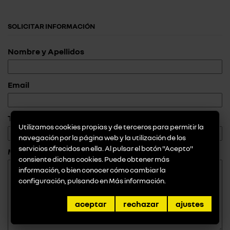
SOLICITAR INFORMACIÓN
Nombre y Apellidos
Email
Teléfono
Utilizamos cookies propias y de terceros para permitir la
navegación por la página web y la utilización de los
servicios ofrecidos en ella. Al pulsar el botón "Acepto"
Mensaje
consiente dichas cookies. Puede obtener más
información, o bien conocer cómo cambiar la
configuración, pulsando en
Más información
.
aceptar
rechazar
ajustes