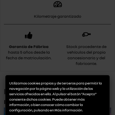
Kilometraje garantizado
Garantía de Fábrica
Stock procedente de
hasta 5 años desde la
vehículos del propio
fecha de matriculación.
concesionario y del
fabricante.
Utilizamos cookies propias y de terceros para permitir la
navegación por la página web y la utilización de los
Promociones
servicios ofrecidos en ella. Al pulsar el botón "Acepto"
consiente dichas cookies. Puede obtener más
Promoción luna delantera
información, o bien conocer cómo cambiar la
configuración, pulsando en
Más información
.