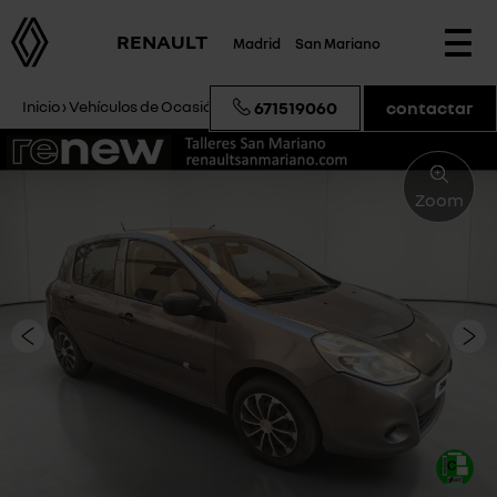
RENAULT
Madrid
San Mariano
Togg
navi
Inicio
›
Vehículos de Ocasión
›
Renault Clio Campus
671519060
contactar
Zoom