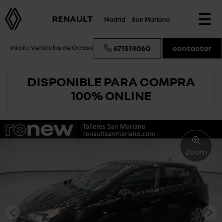
RENAULT
Madrid
San Mariano
Togg
navi
Inicio
›
Vehículos de Ocasión
›
Opel Corsa Business
671519060
contactar
DISPONIBLE PARA COMPRA
100% ONLINE
Zoom