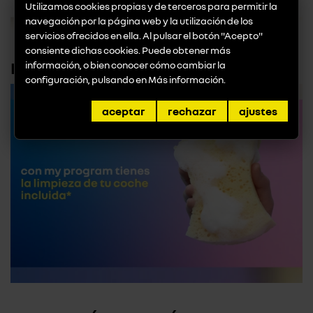
Utilizamos cookies propias y de terceros para permitir la
navegación por la página web y la utilización de los
servicios ofrecidos en ella. Al pulsar el botón "Acepto"
consiente dichas cookies. Puede obtener más
Limpieza de vehículo
información, o bien conocer cómo cambiar la
configuración, pulsando en
Más información
.
aceptar
rechazar
ajustes