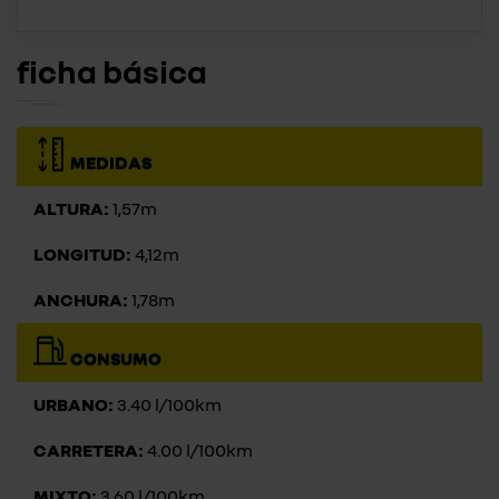
ficha básica
MEDIDAS
ALTURA:
1,57m
LONGITUD:
4,12m
ANCHURA:
1,78m
CONSUMO
URBANO:
3.40 l/100km
CARRETERA:
4.00 l/100km
MIXTO:
3.60 l/100km