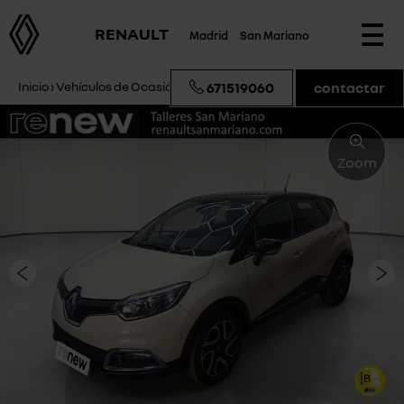
RENAULT
Madrid
San Mariano
Togg
navi
Inicio
›
Vehículos de Ocasión
›
Renault Captur Zen
671519060
contactar
Zoom