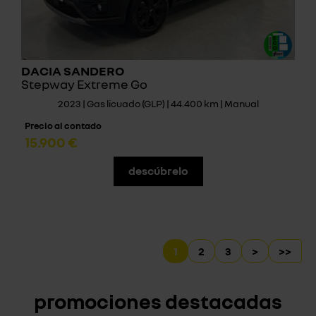
DACIA SANDERO
Stepway Extreme Go
2023 | Gas licuado (GLP) | 44.400 km | Manual
Precio al contado
15.900 €
descúbrelo
1
2
3
>
>>
promociones destacadas