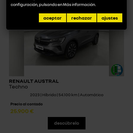
configuración, pulsando en
Más información
.
aceptar
rechazar
ajustes
RENAULT AUSTRAL
Techno
2023 | Híbrido | 54.100 km | Automático
Precio al contado
25.900 €
descúbrelo