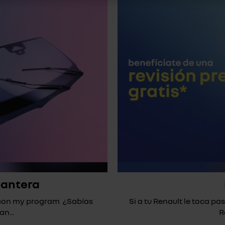
lantera
* con my program ¿Sabías
Si a tu Renault le toca pas
n...
R