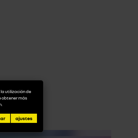
la utilización de
de obtener más
n
.
zar
ajustes