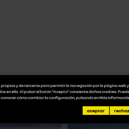
propias y de terceros para permitir la navegación por la página web y 
idos en ella. Al pulsar el botón "Acepto" consiente dichas cookies. Pue
n conocer cómo cambiar la configuración, pulsando en
Más informació
promociones destacadas
aceptar
recha