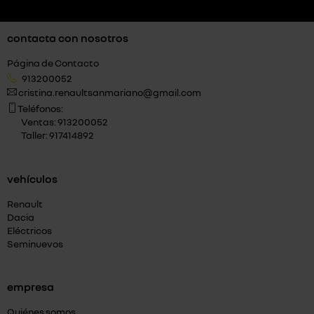
contacta con nosotros
Página de Contacto
913200052
cristina.renaultsanmariano@gmail.com
Teléfonos:
Ventas: 913200052
Taller: 917414892
vehículos
Renault
Dacia
Eléctricos
Seminuevos
empresa
Quiénes somos