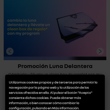
Promoción Luna Delantera
Cámbiala y llévate un clean box de regalo* con my
program ¿Sabías que cambiar la luna delan...
Utilizamos cookies propias y de terceros para permitir la
navegación por la página web y la utilización de los
ver promoción
servicios ofrecidos en ella. Al pulsar el botón "Acepto"
consiente dichas cookies. Puede obtener más
información, o bien conocer cómo cambiar la
configuración, pulsando en
Más información
.