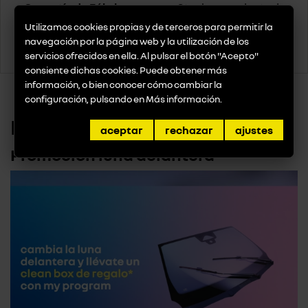
Garantía de Fábrica
Stock procedente de
hasta 5 años desde la
vehículos del propio
Utilizamos cookies propias y de terceros para permitir la
fecha de matriculación.
concesionario y del
navegación por la página web y la utilización de los
fabricante.
servicios ofrecidos en ella. Al pulsar el botón "Acepto"
consiente dichas cookies. Puede obtener más
información, o bien conocer cómo cambiar la
configuración, pulsando en
Más información
.
Promociones
aceptar
rechazar
ajustes
Promoción luna delantera