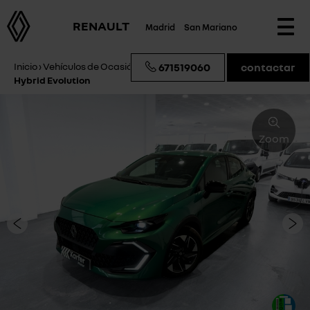
RENAULT
Madrid
San Mariano
Togg
navi
Inicio
›
Vehículos de Ocasión
›
Renault Clio VI 160 E-Tech Full
671519060
contactar
Hybrid Evolution
Zoom