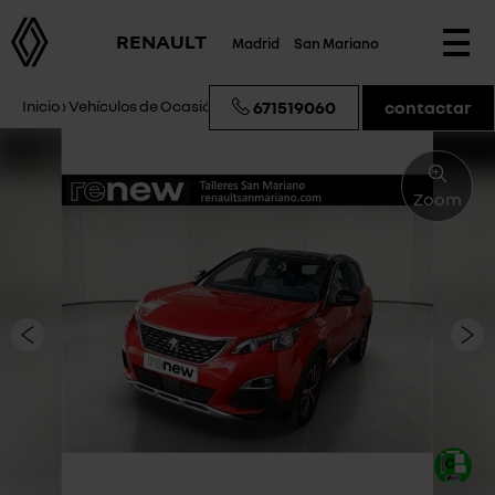
RENAULT
Madrid
San Mariano
Togg
navi
Inicio
›
Vehículos de Ocasión
›
Peugeot 3008 GT Line
671519060
contactar
Zoom