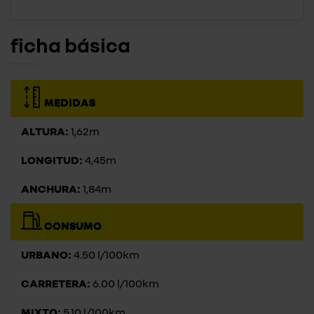
ficha básica
MEDIDAS
ALTURA:
1,62m
LONGITUD:
4,45m
ANCHURA:
1,84m
CONSUMO
URBANO:
4.50 l/100km
CARRETERA:
6.00 l/100km
MIXTO:
5.10 l/100km