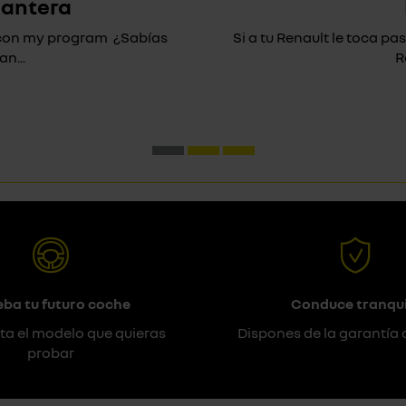
lantera
* con my program ¿Sabías
Si a tu Renault le toca pas
n...
R
eba tu futuro coche
Conduce tranqui
ta el modelo que quieras
Dispones de la garantía 
probar