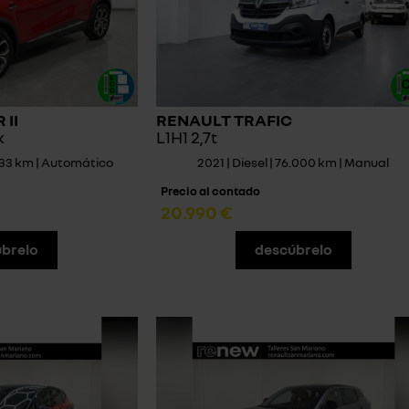
II
RENAULT TRAFIC
k
L1H1 2,7t
.333 km | Automático
2021 | Diesel | 76.000 km | Manual
Precio al contado
20.990 €
brelo
descúbrelo