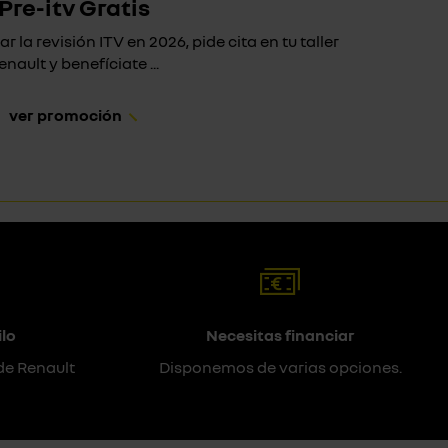
Pre-itv Gratis
ar la revisión ITV en 2026, pide cita en tu taller
Si 
enault y benefíciate ...
ver promoción
lo
Necesitas financiar
de Renault
Disponemos de varias opciones.