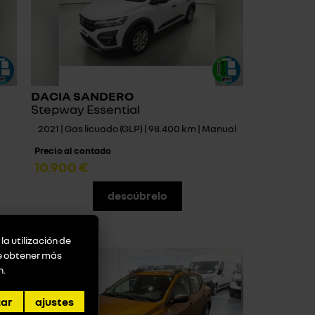
DACIA SANDERO
Stepway Essential
2021 | Gas licuado (GLP) | 98.400 km | Manual
Precio al contado
10.900 €
descúbrelo
la utilización de
de obtener más
n
.
zar
ajustes