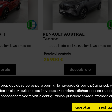
II
RENAULT AUSTRAL
Techno
.000 km | Automático
2023 | Híbrido | 54.100 km | Automático
Precio al contado
25.900 €
brelo
descúbrelo
propias y de terceros para permitir la navegación por la página web y 
idos en ella. Al pulsar el botón "Acepto" consiente dichas cookies. Pue
n conocer cómo cambiar la configuración, pulsando en
Más informació
aceptar
recha