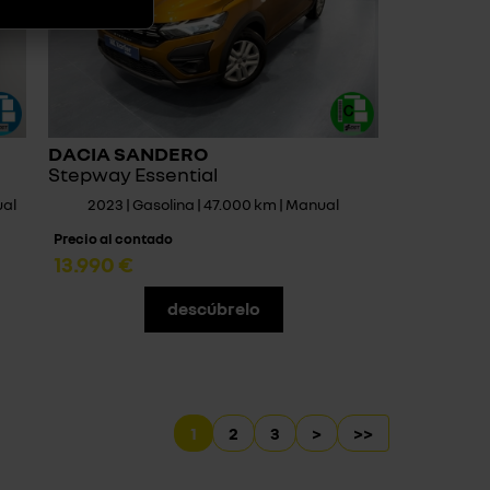
DACIA SANDERO
Stepway Essential
ual
2023 | Gasolina | 47.000 km | Manual
Precio al contado
13.990 €
descúbrelo
1
2
3
>
>>