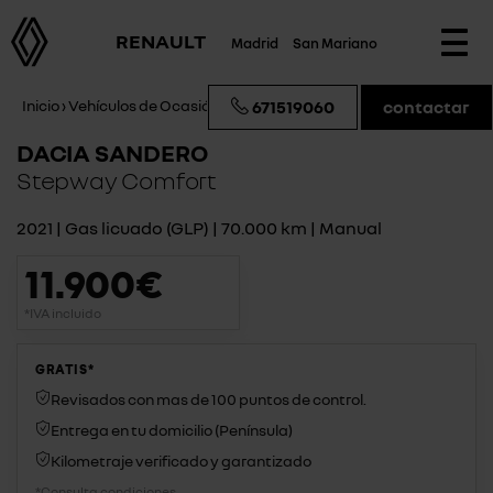
RENAULT
Madrid
San Mariano
Togg
navi
Inicio
›
Vehículos de Ocasión
›
Dacia Sandero Stepway Comfort
671519060
contactar
DACIA SANDERO
Stepway Comfort
2021 | Gas licuado (GLP) | 70.000 km | Manual
11.900€
*IVA incluido
GRATIS*
Revisados con mas de 100 puntos de control.
Entrega en tu domicilio (Península)
Kilometraje verificado y garantizado
*Consulta condiciones.