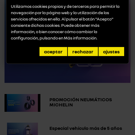
Utilizamos cookies propias y de terceros para permitir la
navegación por la página web y la utilización de los
servicios ofrecidos en ella. Al pulsar el botón "Acepto"
consiente dichas cookies. Puede obtener más
información, o bien conocer cómo cambiar la
configuración, pulsando en
Más información
.
aceptar
rechazar
ajustes
PROMOCIÓN NEUMÁTICOS
MICHELIN
Especial vehículo más de 5 años