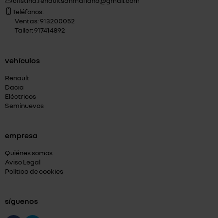
cristina.renaultsanmariano@gmail.com
Teléfonos:
Ventas: 913200052
Taller: 917414892
vehículos
Renault
Dacia
Eléctricos
Seminuevos
empresa
Quiénes somos
Aviso Legal
Política de cookies
síguenos