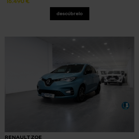
16.490 €
descúbrelo
RENAULT ZOE