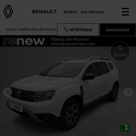
RENAULT
Madrid
San Mariano
Togg
navi
Inicio
›
Vehículos de Ocasión
›
Dacia Duster Anniversary
671519060
contactar
Zoom