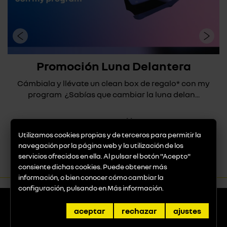
Promoción Luna Delantera
Cámbiala y llévate un clean box de regalo* con my
program ¿Sabías que cambiar la luna delan...
ver promoción
Utilizamos cookies propias y de terceros para permitir la
navegación por la página web y la utilización de los
servicios ofrecidos en ella. Al pulsar el botón "Acepto"
consiente dichas cookies. Puede obtener más
información, o bien conocer cómo cambiar la
configuración, pulsando en
Más información
.
aceptar
rechazar
ajustes