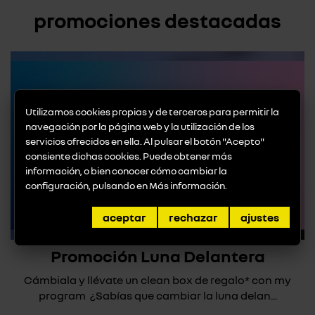
promociones destacadas
Utilizamos cookies propias y de terceros para permitir la
navegación por la página web y la utilización de los
servicios ofrecidos en ella. Al pulsar el botón "Acepto"
consiente dichas cookies. Puede obtener más
información, o bien conocer cómo cambiar la
configuración, pulsando en
Más información
.
aceptar
rechazar
ajustes
Promoción Luna Delantera
Cámbiala y llévate un clean box de regalo* con my
program ¿Sabías que cambiar la luna delan...