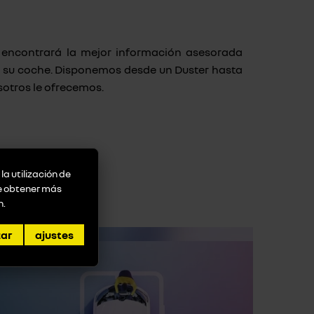
 encontrará la mejor información asesorada
r su coche. Disponemos desde un Duster hasta
sotros le ofrecemos.
la utilización de
de obtener más
n
.
zar
ajustes