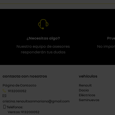
¿Necesitas algo?
Pru
Nuestro equipo de asesores
No impor
responderán tus dudas
contacta con nosotros
vehículos
Página de Contacto
Renault
Dacia
913200052
Eléctricos
Seminuevos
cristina.renaultsanmariano@gmail.com
Teléfonos:
Ventas: 913200052