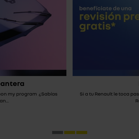
lantera
* con my program ¿Sabías
Si a tu Renault le toca pas
n...
R