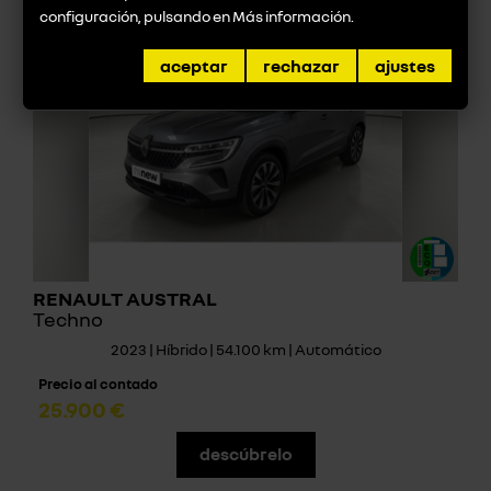
configuración, pulsando en
Más información
.
aceptar
rechazar
ajustes
RENAULT AUSTRAL
Techno
2023 | Híbrido | 54.100 km | Automático
Precio al contado
25.900 €
descúbrelo