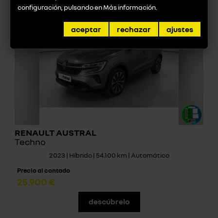
configuración, pulsando en
Más información
.
aceptar
rechazar
ajustes
RENAULT AUSTRAL
Techno
2023 | Híbrido | 54.100 km | Automático
Precio al contado
25.900 €
descúbrelo