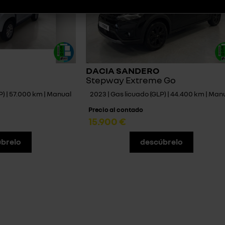
DACIA SANDERO
Stepway Extreme Go
P) | 57.000 km | Manual
2023 | Gas licuado (GLP) | 44.400 km | Man
Precio al contado
15.900 €
brelo
descúbrelo