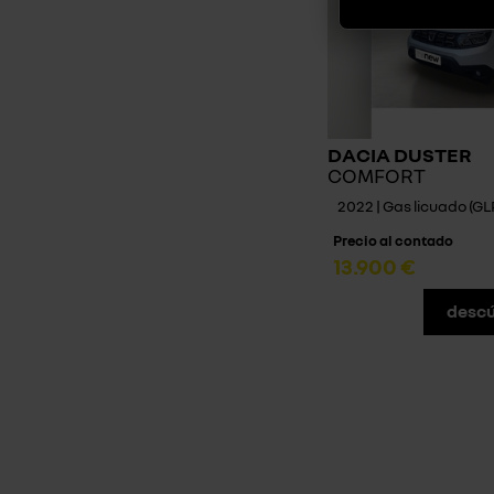
DACIA DUSTER
COMFORT
2022 | Gas licuado (GL
Precio al contado
13.900 €
descú