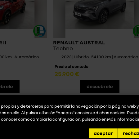
II
RENAULT AUSTRAL
Techno
.000 km | Automático
2023 | Híbrido | 54.100 km | Automático
Precio al contado
25.900 €
brelo
descúbrelo
propias y de terceros para permitir la navegación por la página web y 
idos en ella. Al pulsar el botón "Acepto" consiente dichas cookies. Pue
n conocer cómo cambiar la configuración, pulsando en
Más informació
aceptar
recha