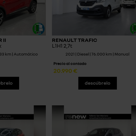
II
RENAULT TRAFIC
k
L1H1 2,7t
.333 km | Automático
2021 | Diesel | 76.000 km | Manual
Precio al contado
20.990 €
brelo
descúbrelo