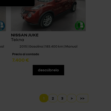
NISSAN JUKE
Tekna
ual
2015 | Gasolina | 183.400 km | Manual
Precio al contado
7.400 €
descúbrelo
1
2
3
>
>>