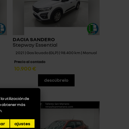
DACIA SANDERO
Stepway Essential
2021 | Gas licuado (GLP) | 98.400 km | Manual
Precio al contado
10.900 €
descúbrelo
la utilización de
de obtener más
n
.
zar
ajustes