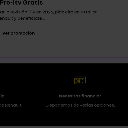
Pre-itv Gratis
ar la revisión ITV en 2026, pide cita en tu taller
Si 
enault y benefíciate ...
ver promoción
lo
Necesitas financiar
de Renault
Disponemos de varias opciones.