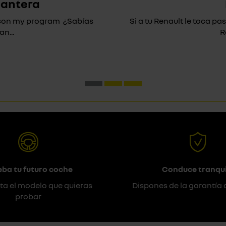
lantera
* con my program ¿Sabías
Si a tu Renault le toca pas
n...
R
eba tu futuro coche
Conduce tranqui
ta el modelo que quieras
Dispones de la garantía 
probar