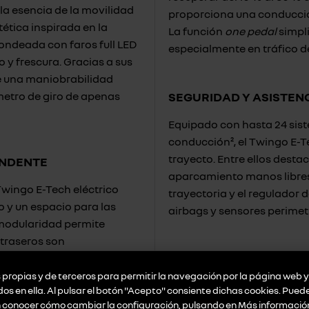
la esencia de la movilidad
proporciona una conducción
ética inspirada en la
La función
one pedal
simpli
ondeada con faros full LED
especialmente en tráfico d
y frescura. Gracias a sus
e una maniobrabilidad
metro de giro de apenas
SEGURIDAD Y ASISTEN
Equipado con hasta 24 sis
conducción², el Twingo E-T
trayecto. Entre ellos desta
ENDENTE
aparcamiento manos libres,
Twingo E-Tech eléctrico
trayectoria y el regulador 
o y un espacio para las
airbags y sensores perimetr
u modularidad permite
 traseros son
 mientras que el asiento
PERSONALIZACIÓN Y 
 la longitud de carga.
propias y de terceros para permitir la navegación por la página web y 
Renault ofrece una amplia
idos en ella. Al pulsar el botón "Acepto" consiente dichas cookies. Pue
que realzan el carácter ale
n conocer cómo cambiar la configuración, pulsando en
Más informació