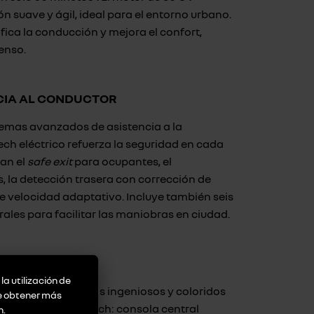
 suave y ágil, ideal para el entorno urbano.
fica la conducción y mejora el confort,
enso.
CIA AL CONDUCTOR
temas avanzados de asistencia a la
ech eléctrico refuerza la seguridad en cada
can el
safe exit
para ocupantes, el
 la detección trasera con corrección de
de velocidad adaptativo. Incluye también seis
ales para facilitar las maniobras en ciudad.
CONFORT
la utilización de
 gama de accesorios ingeniosos y coloridos
de obtener más
gre del Twingo E-Tech: consola central
n
.