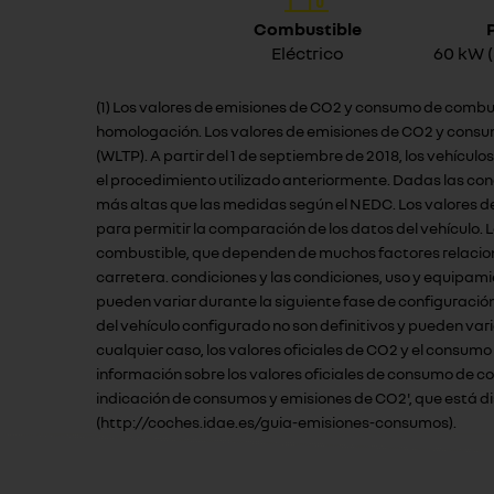
Combustible
Eléctrico
60 kW 
(1) Los valores de emisiones de CO2 y consumo de combus
homologación. Los valores de emisiones de CO2 y consu
(WLTP). A partir del 1 de septiembre de 2018, los vehíc
el procedimiento utilizado anteriormente. Dadas las co
más altas que las medidas según el NEDC. Los valores d
para permitir la comparación de los datos del vehículo.
combustible, que dependen de muchos factores relacionad
carretera. condiciones y las condiciones, uso y equipami
pueden variar durante la siguiente fase de configuració
del vehículo configurado no son definitivos y pueden vari
cualquier caso, los valores oficiales de CO2 y el consum
información sobre los valores oficiales de consumo de c
indicación de consumos y emisiones de CO2', que está disp
(http://coches.idae.es/guia-emisiones-consumos).