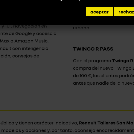
modulable, bolsa de compr
RADA
aceptar
recha
reposabrazos con comparti
one la tecnología al
exclusivos, refuerza la per
” y 10”, navegación en
urbano.
tente de Google y acceso a
O Max o Amazon Music.
enault con inteligencia
TWINGO R PASS
ación, consejos de
Con el programa
Twingo R
compra del nuevo Twingo E-
de 100 €, los clientes podrá
antes que nadie de la nuev
úblico y tienen carácter indicativo,
Renault Talleres San Ma
s, modelos y opciones y, por tanto, aconseja encarecidament