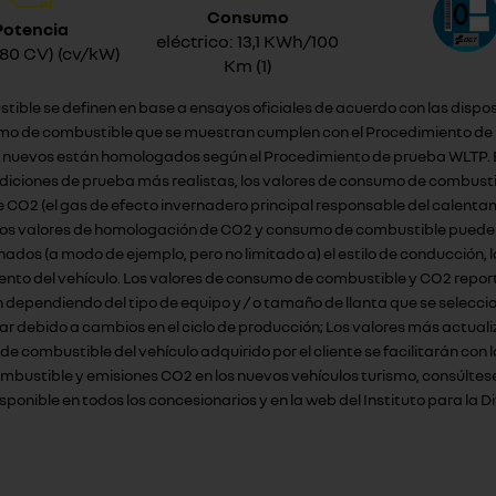
Consumo
Potencia
eléctrico: 13,1 KWh/100
(80 CV) (cv/kW)
Km (1)
tible se definen en base a ensayos oficiales de acuerdo con las dispo
mo de combustible que se muestran cumplen con el Procedimiento de p
ulos nuevos están homologados según el Procedimiento de prueba WLTP.
ndiciones de prueba más realistas, los valores de consumo de combus
e CO2 (el gas de efecto invernadero principal responsable del calent
 Los valores de homologación de CO2 y consumo de combustible pueden 
os (a modo de ejemplo, pero no limitado a) el estilo de conducción, la
ento del vehículo. Los valores de consumo de combustible y CO2 reporta
n dependiendo del tipo de equipo y / o tamaño de llanta que se selecc
ar debido a cambios en el ciclo de producción; Los valores más actualiz
o de combustible del vehículo adquirido por el cliente se facilitarán 
ombustible y emisiones CO2 en los nuevos vehículos turismo, consúltese
onible en todos los concesionarios y en la web del Instituto para la Di