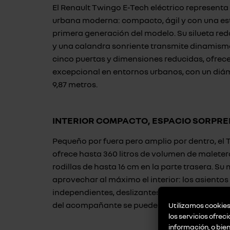
El Renault Twingo E-Tech eléctrico representa 
urbana moderna: compacto, ágil y con una est
primera generación del modelo. Su silueta red
y una calandra sonriente transmite dinamismo 
cinco puertas y dimensiones reducidas, ofrec
excepcional en entornos urbanos, con un diá
9,87 metros.
INTERIOR COMPACTO, ESPACIO SORPR
Pequeño por fuera pero amplio por dentro, el 
ofrece hasta 360 litros de volumen de maleter
rodillas de hasta 16 cm en la parte trasera. S
aprovechar al máximo el interior: los asientos
independientes, deslizantes y abatibles 50/50,
del acompañante se puede plegar para ampliar
Utilizamos cookies 
los servicios ofrec
información, o bie