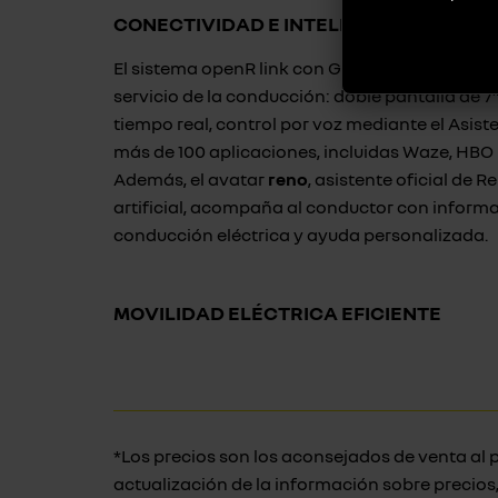
CONECTIVIDAD E INTELIGENCIA INTEG
El sistema openR link con Google integrado¹ p
servicio de la conducción: doble pantalla de 7
tiempo real, control por voz mediante el Asis
más de 100 aplicaciones, incluidas Waze, HB
Además, el avatar
reno
, asistente oficial de R
artificial, acompaña al conductor con inform
conducción eléctrica y ayuda personalizada.
MOVILIDAD ELÉCTRICA EFICIENTE
*Los precios son los aconsejados de venta al p
actualización de la información sobre precio