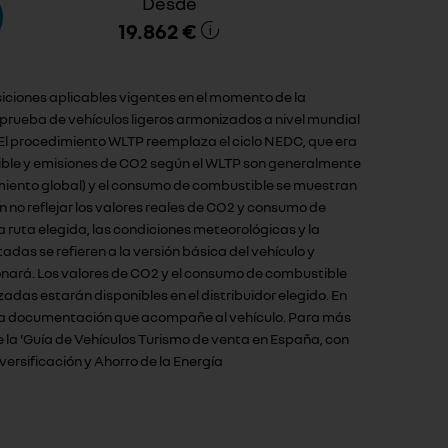
Desde
19.862 €
siciones aplicables vigentes en el momento de la
rueba de vehículos ligeros armonizados a nivel mundial
 El procedimiento WLTP reemplaza el ciclo NEDC, que era
tible y emisiones de CO2 según el WLTP son generalmente
amiento global) y el consumo de combustible se muestran
no reflejar los valores reales de CO2 y consumo de
 ruta elegida, las condiciones meteorológicas y la
das se refieren a la versión básica del vehículo y
ionará. Los valores de CO2 y el consumo de combustible
adas estarán disponibles en el distribuidor elegido. En
con la documentación que acompañe al vehículo. Para más
 la 'Guía de Vehículos Turismo de venta en España, con
versificación y Ahorro de la Energía