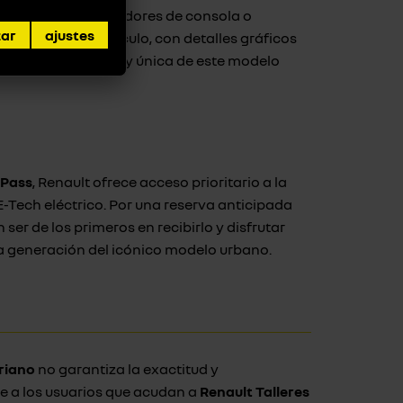
a plegable, separadores de consola o
zar
ajustes
mento. Su habitáculo, con detalles gráficos
sonalidad divertida y única de este modelo
 Pass
, Renault ofrece acceso prioritario a la
Tech eléctrico. Por una reserva anticipada
n ser de los primeros en recibirlo y disfrutar
a generación del icónico modelo urbano.
riano
no garantiza la exactitud y
e a los usuarios que acudan a
Renault Talleres