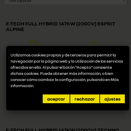
E-TECH FULL HYBRID 147KW (200CV) ESPRIT
ALPINE
Combustible
Potencia
Utilizamos cookies propias y de terceros para permitir la
full hybrid
147 KW (200 CV) (cv/kW)
navegación por la página web y la utilización de los servicios
ofrecidos en ella. Al pulsar el botón "Acepto" consiente
dichas cookies. Puede obtener más información, o bien
conocer cómo cambiar la configuración, pulsando en
Más
Consumo
información
.
4,8 (L/100km)
Desde
aceptar
rechazar
ajustes
46.870 €
E-TECH FULL HYBRID 147KW (200CV) TECHNO