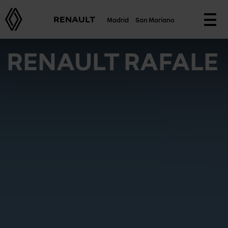
RENAULT
Madrid
San Mariano
Togg
navi
RENAULT RAFALE