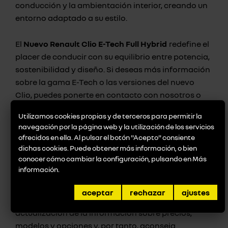
conducción y la ambientación interior, creando un
entorno adaptado a su estilo.
El
Nuevo Renault Clio E-Tech Full Hybrid
redefine el
placer de conducir con su equilibrio entre potencia,
sostenibilidad y diseño. Si deseas más información
sobre la gama E-Tech o las versiones del nuevo
Clio, puedes ponerte en contacto con nosotros o
visitar nuestra tienda
The Originals Store
para
Utilizamos cookies propias y de terceros para permitir la
descubrir la colección inspirada en este modelo.
navegación por la página web y la utilización de los servicios
ofrecidos en ella. Al pulsar el botón "Acepto" consiente
dichas cookies. Puede obtener más información, o bien
conocer cómo cambiar la configuración, pulsando en
Más
información
.
*Los precios son los aconsejados de venta al
público y tienen carácter indicativo,
Renault
aceptar
rechazar
ajustes
Talleres San Mariano
no garantiza la exactitud y
actualización de la información sobre precios,
modelos y opciones y, por tanto, aconseja