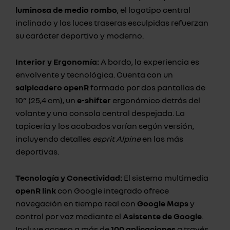
luminosa de medio rombo
, el logotipo central
inclinado y las luces traseras esculpidas refuerzan
su carácter deportivo y moderno.
Interior y Ergonomía:
A bordo, la experiencia es
envolvente y tecnológica. Cuenta con un
salpicadero openR
formado por dos pantallas de
10” (25,4 cm), un
e-shifter
ergonómico detrás del
volante y una consola central despejada. La
tapicería y los acabados varían según versión,
incluyendo detalles
esprit Alpine
en las más
deportivas.
Tecnología y Conectividad:
El sistema multimedia
openR link
con Google integrado ofrece
navegación en tiempo real con
Google Maps
y
control por voz mediante el
Asistente de Google
.
Incluye acceso a más de
100 aplicaciones
a través