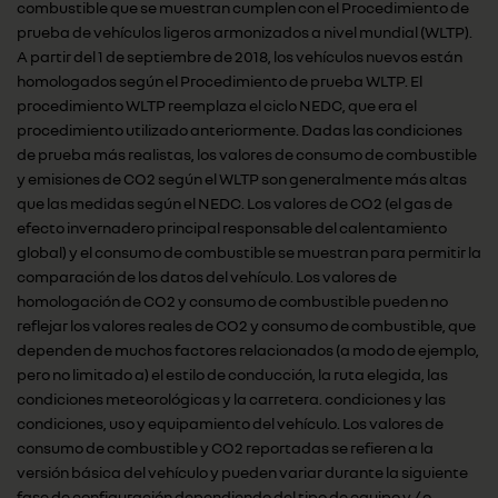
combustible que se muestran cumplen con el Procedimiento de
prueba de vehículos ligeros armonizados a nivel mundial (WLTP).
A partir del 1 de septiembre de 2018, los vehículos nuevos están
homologados según el Procedimiento de prueba WLTP. El
procedimiento WLTP reemplaza el ciclo NEDC, que era el
procedimiento utilizado anteriormente. Dadas las condiciones
de prueba más realistas, los valores de consumo de combustible
y emisiones de CO2 según el WLTP son generalmente más altas
que las medidas según el NEDC. Los valores de CO2 (el gas de
efecto invernadero principal responsable del calentamiento
global) y el consumo de combustible se muestran para permitir la
comparación de los datos del vehículo. Los valores de
homologación de CO2 y consumo de combustible pueden no
reflejar los valores reales de CO2 y consumo de combustible, que
dependen de muchos factores relacionados (a modo de ejemplo,
pero no limitado a) el estilo de conducción, la ruta elegida, las
condiciones meteorológicas y la carretera. condiciones y las
condiciones, uso y equipamiento del vehículo. Los valores de
consumo de combustible y CO2 reportadas se refieren a la
versión básica del vehículo y pueden variar durante la siguiente
fase de configuración dependiendo del tipo de equipo y / o