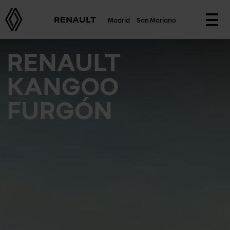
RENAULT
Madrid
San Mariano
Togg
navi
RENAULT
KANGOO
FURGÓN