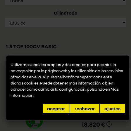
Cilindrada
1.3 TCE 100CV BASIC
Utilizamos cookies propias y de terceros para permitir la
navegación por la página web y la utilización de los servicios
Combustible
Cilindrada
ofrecidos en ella. Al pulsar el botón "Acepto" consiente
sin plomo
1.333 cc
dichas cookies. Puede obtener más información, o bien
conocer cómo cambiar la configuración, pulsando en
Más
información
.
Potencia
Consumo
75 KW (102 CV) (cv/kW)
6,0 (L/100km)
aceptar
rechazar
ajustes
Desde
18.820 €