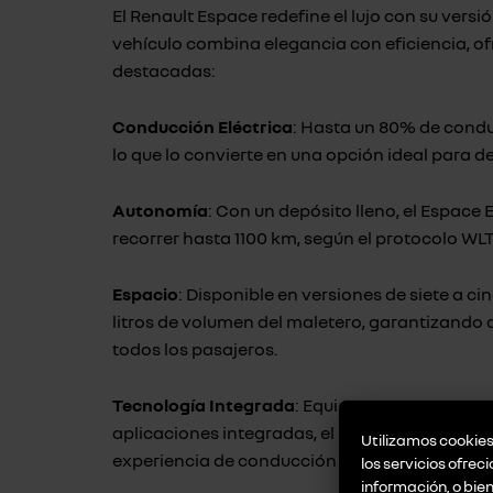
El Renault Espace redefine el lujo con su versió
vehículo combina elegancia con eficiencia, of
destacadas:
Conducción Eléctrica
: Hasta un 80% de condu
lo que lo convierte en una opción ideal para 
Autonomía
: Con un depósito lleno, el Espace 
recorrer hasta 1100 km, según el protocolo WLT
Espacio
: Disponible en versiones de siete a ci
litros de volumen del maletero, garantizando
todos los pasajeros.
Tecnología Integrada
: Equipado con servicio
aplicaciones integradas, el Espace E-Tech full
Utilizamos cookies 
experiencia de conducción conectada.
los servicios ofrec
información, o bie