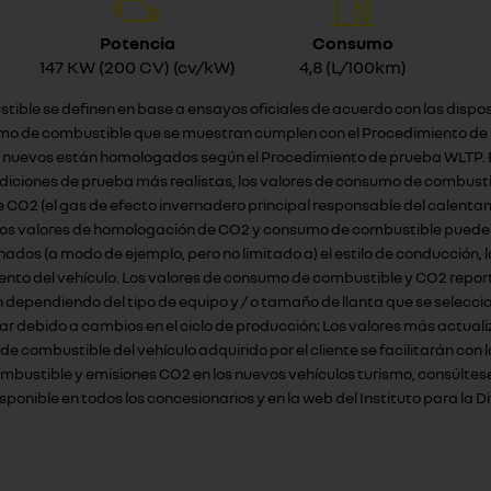
Potencia
Consumo
147 KW (200 CV) (cv/kW)
4,8 (L/100km)
tible se definen en base a ensayos oficiales de acuerdo con las dispo
mo de combustible que se muestran cumplen con el Procedimiento de p
ulos nuevos están homologados según el Procedimiento de prueba WLTP.
ndiciones de prueba más realistas, los valores de consumo de combus
e CO2 (el gas de efecto invernadero principal responsable del calent
 Los valores de homologación de CO2 y consumo de combustible pueden 
os (a modo de ejemplo, pero no limitado a) el estilo de conducción, la
ento del vehículo. Los valores de consumo de combustible y CO2 reporta
n dependiendo del tipo de equipo y / o tamaño de llanta que se selecc
ar debido a cambios en el ciclo de producción; Los valores más actualiz
o de combustible del vehículo adquirido por el cliente se facilitarán 
ombustible y emisiones CO2 en los nuevos vehículos turismo, consúltese
onible en todos los concesionarios y en la web del Instituto para la Di