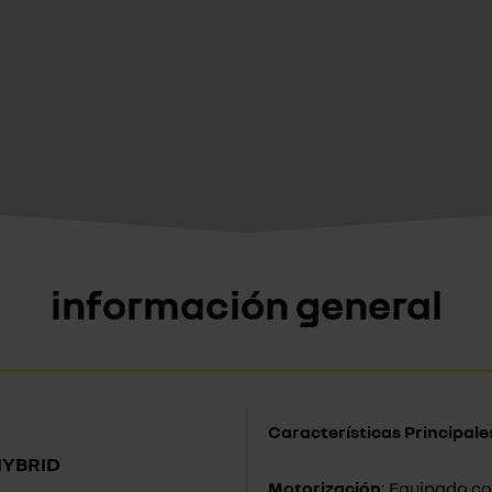
información general
Características Principale
HYBRID
Motorización
: Equipado co