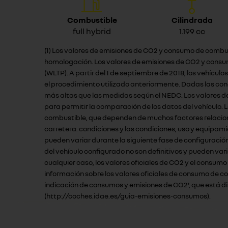
Combustible
Cilindrada
full hybrid
1.199 cc
(1) Los valores de emisiones de CO2 y consumo de combus
homologación. Los valores de emisiones de CO2 y consu
(WLTP). A partir del 1 de septiembre de 2018, los vehíc
el procedimiento utilizado anteriormente. Dadas las co
más altas que las medidas según el NEDC. Los valores d
para permitir la comparación de los datos del vehículo.
combustible, que dependen de muchos factores relacionad
carretera. condiciones y las condiciones, uso y equipami
pueden variar durante la siguiente fase de configuració
del vehículo configurado no son definitivos y pueden vari
cualquier caso, los valores oficiales de CO2 y el consum
información sobre los valores oficiales de consumo de c
indicación de consumos y emisiones de CO2', que está disp
(http://coches.idae.es/guia-emisiones-consumos).