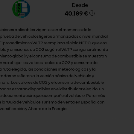
Desde
40.189 €
siciones aplicables vigentes en el momento de la
rueba de vehículos ligeros armonizados a nivel mundial
 El procedimiento WLTP reemplaza el ciclo NEDC, que era
tible y emisiones de CO2 según el WLTP son generalmente
amiento global) y el consumo de combustible se muestran
no reflejar los valores reales de CO2 y consumo de
 ruta elegida, las condiciones meteorológicas y la
das se refieren a la versión básica del vehículo y
ionará. Los valores de CO2 y el consumo de combustible
adas estarán disponibles en el distribuidor elegido. En
con la documentación que acompañe al vehículo. Para más
 la 'Guía de Vehículos Turismo de venta en España, con
versificación y Ahorro de la Energía