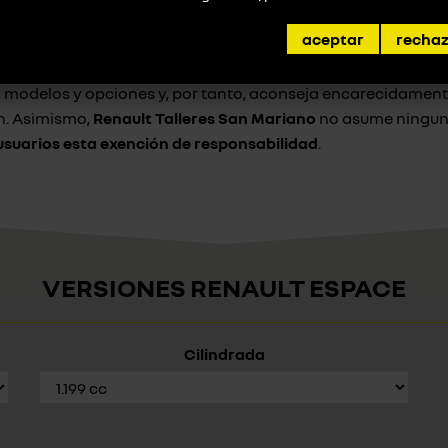
aceptar
recha
úblico y tienen carácter indicativo,
Renault Talleres San Ma
s, modelos y opciones y, por tanto, aconseja encarecidament
ón. Asimismo,
Renault Talleres San Mariano
no asume ningun 
suarios esta exención de responsabilidad
.
VERSIONES RENAULT ESPACE
Cilindrada