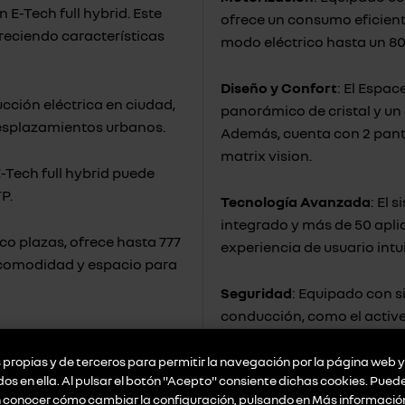
n E-Tech full hybrid. Este
ofrece un consumo eficiente
reciendo características
modo eléctrico hasta un 80
Diseño y Confort
: El Espa
cción eléctrica en ciudad,
panorámico de cristal y un 
desplazamientos urbanos.
Además, cuenta con 2 panta
matrix vision.
E-Tech full hybrid puede
P.
Tecnología Avanzada
: El
integrado y más de 50 apli
nco plazas, ofrece hasta 777
experiencia de usuario intu
 comodidad y espacio para
Seguridad
: Equipado con s
conducción, como el active 
s Google y más de 50
iluminación adaptativa LED
 hybrid garantiza una
asistencia a la conducción
propias y de terceros para permitir la navegación por la página web y 
idos en ella. Al pulsar el botón "Acepto" consiente dichas cookies. Pue
n conocer cómo cambiar la configuración, pulsando en
Más informació