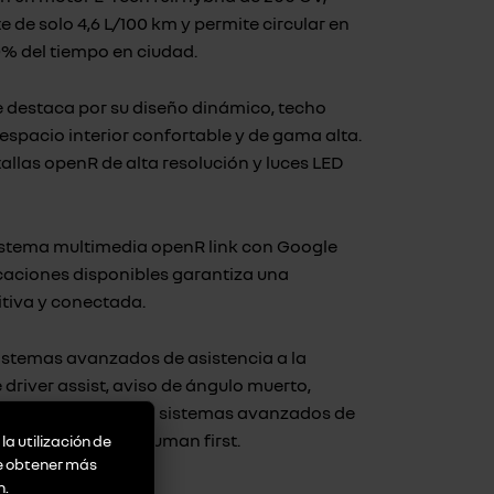
 de solo 4,6 L/100 km y permite circular en
% del tiempo en ciudad.
ce destaca por su diseño dinámico, techo
espacio interior confortable y de gama alta.
llas openR de alta resolución y luces LED
 sistema multimedia openR link con Google
caciones disponibles garantiza una
itiva y conectada.
istemas avanzados de asistencia a la
driver assist, aviso de ángulo muerto,
 matrix vision, y 29 sistemas avanzados de
 con el programa human first.
la utilización de
de obtener más
n
.