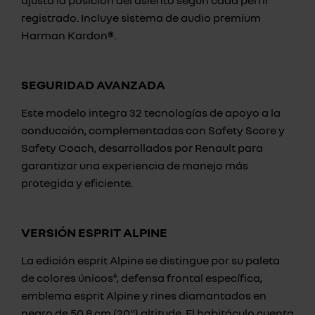
ajusta la posición del asiento según cada perfil
registrado. Incluye sistema de audio premium
Harman Kardon®.
SEGURIDAD AVANZADA
Este modelo integra 32 tecnologías de apoyo a la
conducción, complementadas con Safety Score y
Safety Coach, desarrollados por Renault para
garantizar una experiencia de manejo más
protegida y eficiente.
VERSIÓN ESPRIT ALPINE
La edición esprit Alpine se distingue por su paleta
de colores únicos⁶, defensa frontal específica,
emblema esprit Alpine y rines diamantados en
negro de 50,8 cm (20") altitude. El habitáculo cuenta