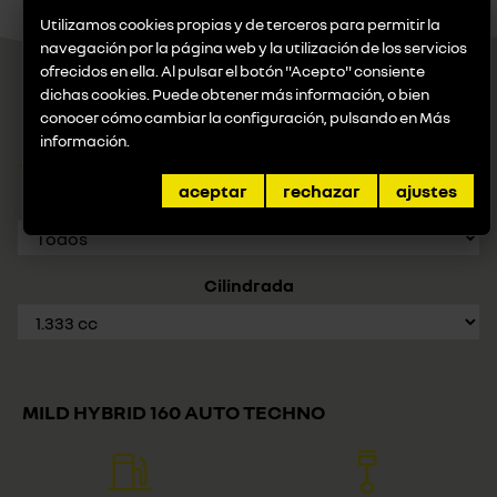
Utilizamos cookies propias y de terceros para permitir la
navegación por la página web y la utilización de los servicios
ofrecidos en ella. Al pulsar el botón "Acepto" consiente
dichas cookies. Puede obtener más información, o bien
conocer cómo cambiar la configuración, pulsando en
Más
VERSIONES RENAULT AUSTRAL
información
.
aceptar
rechazar
ajustes
Combustible
Cilindrada
MILD HYBRID 160 AUTO TECHNO