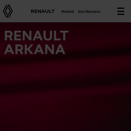
RENAULT
Madrid
San Mariano
Togg
navi
RENAULT
ARKANA