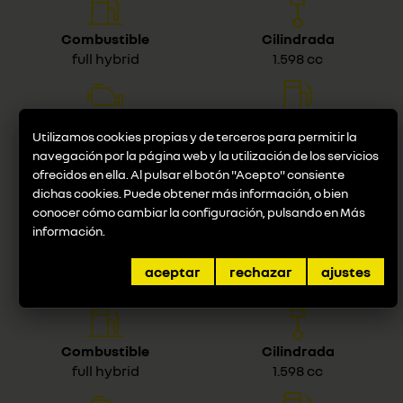
Combustible
Cilindrada
full hybrid
1.598 cc
Potencia
Consumo
Utilizamos cookies propias y de terceros para permitir la
107 KW (145 CV) (cv/kW)
4,9 (L/100km)
navegación por la página web y la utilización de los servicios
ofrecidos en ella. Al pulsar el botón "Acepto" consiente
Desde
dichas cookies. Puede obtener más información, o bien
35.620 €
conocer cómo cambiar la configuración, pulsando en
Más
información
.
aceptar
rechazar
ajustes
E-TECH FULL HYBRID 145CV EVOLUTION
Combustible
Cilindrada
full hybrid
1.598 cc