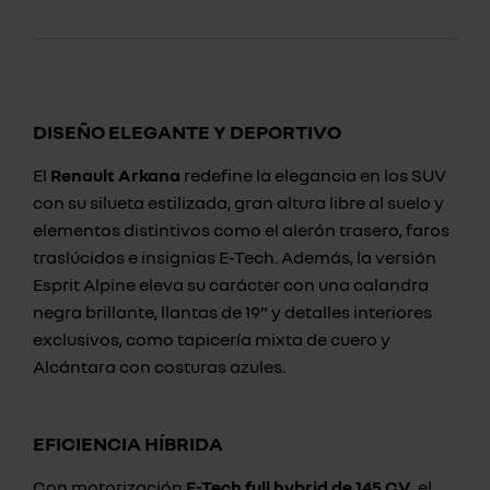
DISEÑO ELEGANTE Y DEPORTIVO
El
Renault Arkana
redefine la elegancia en los SUV
con su silueta estilizada, gran altura libre al suelo y
elementos distintivos como el alerón trasero, faros
traslúcidos e insignias E-Tech. Además, la versión
Esprit Alpine eleva su carácter con una calandra
negra brillante, llantas de 19” y detalles interiores
exclusivos, como tapicería mixta de cuero y
Alcántara con costuras azules.
EFICIENCIA HÍBRIDA
Con motorización
E-Tech full hybrid de 145 CV
, el